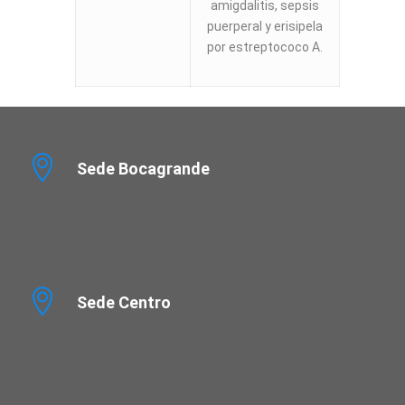
amigdalitis, sepsis
puerperal y erisipela
por estreptococo A.
Sede Bocagrande
Sede Centro