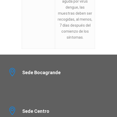
aguda por virus
dengue, las
muestras deben ser
recogidas, al menos,
7 días después del
comienzo de los
síntomas.
Sede Bocagrande
Sede Centro