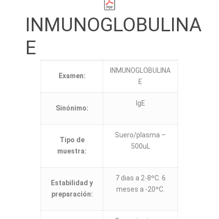
INMUNOGLOBULINA
E
INMUNOGLOBULINA
Examen:
E
IgE
Sinónimo:
Suero/plasma –
Tipo de
500uL
muestra:
7 dias a 2-8ºC. 6
Estabilidad y
meses a -20ºC.
preparación: