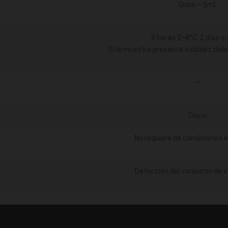
Orina – 5mL
8 horas 2–8°C. 2 días a
Si la muestra presenta turbidez debe
–
Diario
No requiere de condiciones e
Deteccion del consumo de e