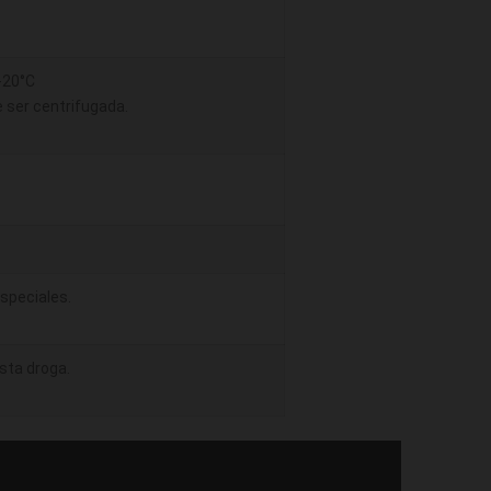
 -20°C
 ser centrifugada.
speciales.
sta droga.