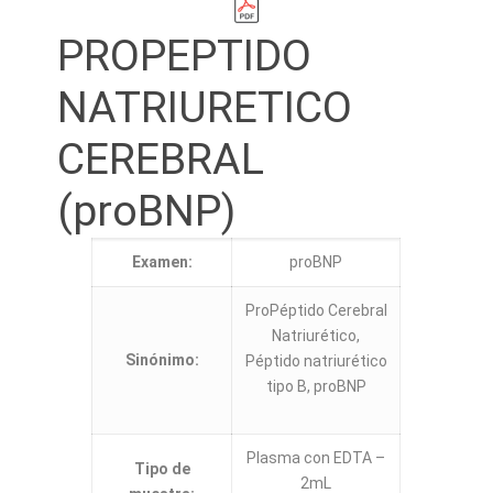
PROPEPTIDO
NATRIURETICO
CEREBRAL
(proBNP)
Examen:
proBNP
ProPéptido Cerebral
Natriurético,
Sinónimo:
Péptido natriurético
tipo B, proBNP
Plasma con EDTA –
Tipo de
2mL