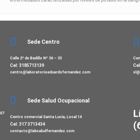
enfermedades caracterizadas por niveles de potasio en la sangre
Sede Centro
Calle 2ª de Badillo Nº 36 – 35
Cen
Cel: 3185713139
Cel
centro@laboratorioeduardofernandez.com
sl@
Sede Salud Ocupacional
L
107
Centro comercial Santa Lucía, Local 14
(
Cel: 317 3713434
contacto@labsaludfernandez.com