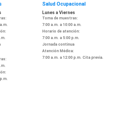
s
Salud Ocupacional
s
Lunes a Viernes
as:
Toma de muestras:
 a.m.
7:00 a.m. a 10:00 a.m.
ión:
Horario de atención:
p.m.
7:00 a.m. a 5:00 p.m.
a
Jornada continua
Atención Médica:
7:00 a.m. a 12:00 p.m. Cita previa.
as:
a.m.
ión:
 p.m.