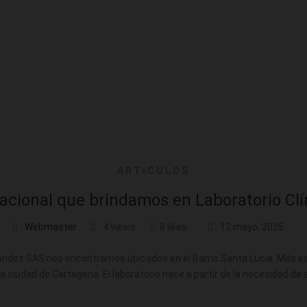
ARTICULOS
pacional que brindamos en Laboratorio Cl
Webmaster
4 views
8 likes
12 mayo, 2025
nández SAS nos encontramos ubicados en el Barrio Santa Lucia. Más e
la ciudad de Cartagena. El laboratorio nace a partir de la necesidad de s