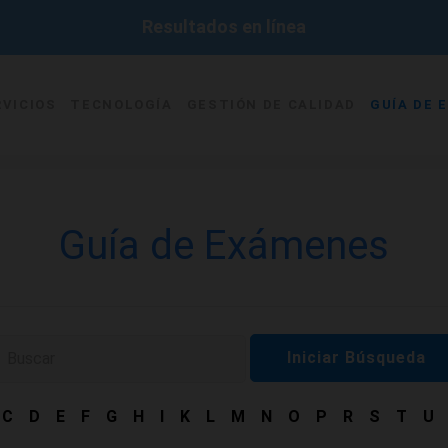
Resultados en línea
RVICIOS
TECNOLOGÍA
GESTIÓN DE CALIDAD
GUÍA DE 
Guía de Exámenes
Iniciar Búsqueda
C
D
E
F
G
H
I
K
L
M
N
O
P
R
S
T
U