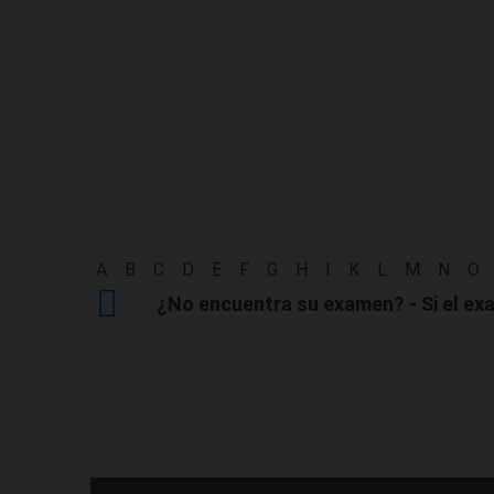
A
B
C
D
E
F
G
H
I
K
L
M
N
O
¿No encuentra su examen? - Si el exa