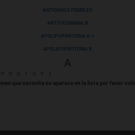
ANTIGENOS FEBRILES
ANTITROMBINA III
APOLIPOPROTEINA A-1
APOLIPOPROTEINA B
A
P
R
S
T
U
V
Z
men que necesita no aparece en la lista por favor solic